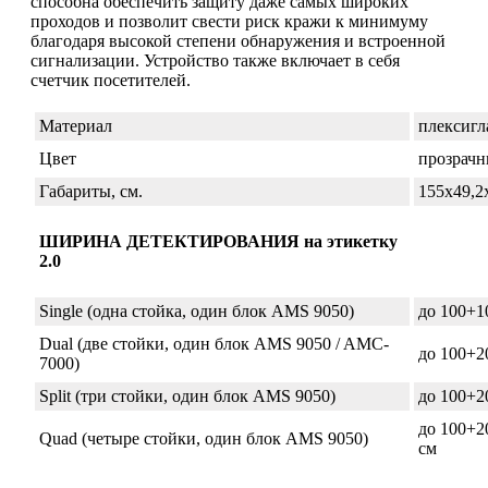
способна обеспечить защиту даже самых широких
проходов и позволит свести риск кражи к минимуму
благодаря высокой степени обнаружения и встроенной
сигнализации. Устройство также включает в себя
счетчик посетителей.
Материал
плексигл
Цвет
прозрач
Габариты, см.
155х49,2
ШИРИНА ДЕТЕКТИРОВАНИЯ на этикетку
2.0
Single (одна стойка, один блок AMS 9050)
до 100+1
Dual (две стойки, один блок AMS 9050 / AMC-
до 100+2
7000)
Split (три стойки, один блок AMS 9050)
до 100+2
до 100+2
Quad (четыре стойки, один блок AMS 9050)
см