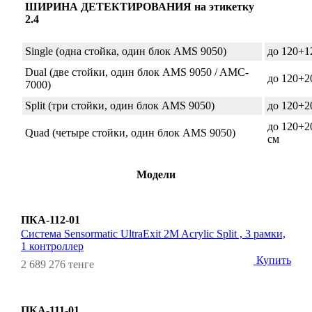
ШИРИНА ДЕТЕКТИРОВАНИЯ на этикетку
2.4
Single (одна стойка, один блок AMS 9050)
до 120+1
Dual (две стойки, один блок AMS 9050 / AMC-
до 120+2
7000)
Split (три стойки, один блок AMS 9050)
до 120+2
до 120+2
Quad (четыре стойки, один блок AMS 9050)
см
Модели
ПКА-112-01
Система Sensormatic UltraExit 2M Acrylic Split , 3 рамки,
1 контроллер
Купить
2 689 276 тенге
ПКА-111-01